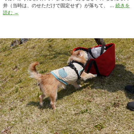
井（当時は、のせただけで固定せず）が落ちて、 …
続きを
読む
右
→
手
が
っ
！
！
！