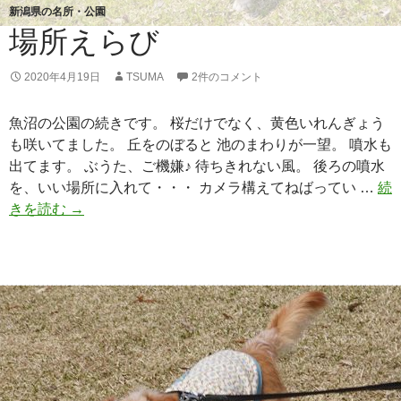
新潟県の名所・公園
場所えらび
2020年4月19日
TSUMA
2件のコメント
魚沼の公園の続きです。 桜だけでなく、黄色いれんぎょう
も咲いてました。 丘をのぼると 池のまわりが一望。 噴水も
出てます。 ぶうた、ご機嫌♪ 待ちきれない風。 後ろの噴水
を、いい場所に入れて・・・ カメラ構えてねばってい …
続
きを読む
場
→
所
え
ら
び