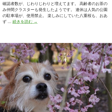
確認者数が、じわりじわりと増えてます。 高齢者のお茶の
み仲間クラスターも発生したようです。 連休は人気の公園
の駐車場が、使用禁止。 楽しみにしていた八重桜も、おあ
ず …
続きを読む
八
→
重
桜
の
番
で
す
が