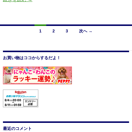
上
げ
る
桜
1
2
3
次へ →
投
稿
お買い物はココからするだよ！
ナ
ビ
ゲ
ー
シ
ョ
ン
最近のコメント