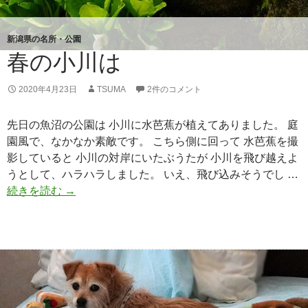
新潟県の名所・公園
春の小川は
2020年4月23日
TSUMA
2件のコメント
先日の魚沼の公園は 小川に水芭蕉が植えてありました。 庭
園風で、なかなか素敵です。 こちら側に回って 水芭蕉を撮
影していると 小川の対岸にいたぶうたが 小川を飛び越えよ
うとして、ハラハラしました。 いえ、飛び込みそうでし …
続きを読む
春
→
の
小
川
は