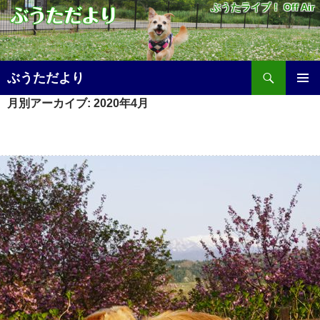
ぶうたライブ！ Off Air
検
ぶうただより
索
コ
月別アーカイブ: 2020年4月
メ
ン
テ
イ
ン
ツ
ン
へ
メ
ス
キ
ニ
ッ
プ
ュ
ー