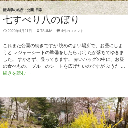
新潟県の名所・公園
,
日常
七すべり八のぼり
2020年4月21日
TSUMA
4件のコメント
これまた公園の続きですが 眺めのよい場所で、お昼にしよ
うと レジャーシートの準備をしたら ぶうたが落ちてゆきま
した。 すかさず、登ってきます。 赤いバッグの中に、お昼
の食べもの。 ブルーのシートを広げたいのですが ぶうた …
続きを読む
七
→
す
べ
り
八
の
ぼ
り