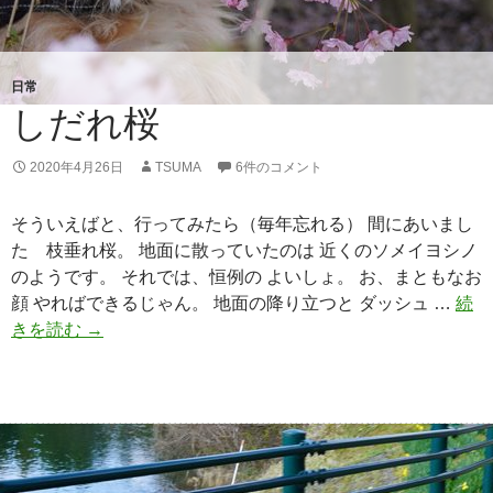
日常
しだれ桜
2020年4月26日
TSUMA
6件のコメント
そういえばと、行ってみたら（毎年忘れる） 間にあいまし
た 枝垂れ桜。 地面に散っていたのは 近くのソメイヨシノ
のようです。 それでは、恒例の よいしょ。 お、まともなお
顔 やればできるじゃん。 地面の降り立つと ダッシュ …
続
きを読む
し
→
だ
れ
桜