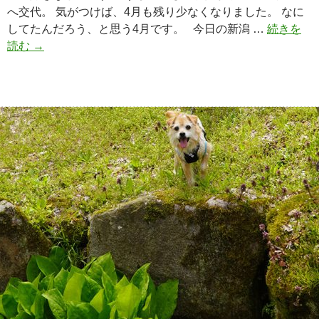
へ交代。 気がつけば、4月も残り少なくなりました。 なに
してたんだろう、と思う4月です。 今日の新潟 …
続きを
読む
水
→
仙
も
咲
き