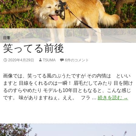
日常
笑ってる前後
2020年4月29日
TSUMA
6件のコメント
画像では、笑ってる風のぶうたですが その内情は といい
ますと 目線をくれるのは一瞬！ 眉毛だしてみたり 目を開け
るのすらやめたり モデルも10年目ともなると、こんな感じ
です。 味がありますねぇ。ええ。 フラ …
続きを読む
笑
→
っ
て
る
前
後