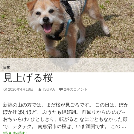
日常
見上げる桜
2020年4月18日
TSUMA
2件のコメント
新潟の山の方では、まだ桜が見ごろです。 この日は、ぽか
ぽか汗ばむほど。 ぶうたも絶好調。 前回りからの のび～
おちゃらけ♪ ひとしきり、転がると なにごともなかった顔
で、テクテク。 南魚沼市の桜は、いま満開です。 この …
続きを読む
見
→