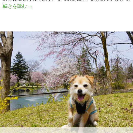
続きを読む
背
→
後
か
ら
来
る