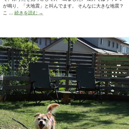
が鳴り、「大地震」と叫んでます。 そんなに大きな地震？
こ …
続きを読む
揺
→
れ
ま
し
た
が
大
丈
夫
で
す