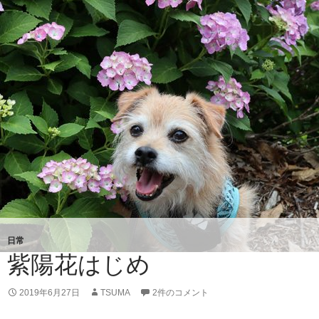
陽
花
日常
紫陽花はじめ
2019年6月27日
TSUMA
2件のコメント