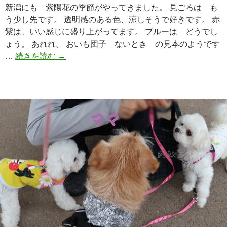
新潟にも 紫陽花の季節がやってきました。 見ごろは も
う少し先です。 透明感のある色、涼しそうで好きです。 赤
紫は、いい感じに盛り上がってます。 ブルーは どうでし
ょう。 あれれ。 おいも団子 ないとき の見本のようです
…
続きを読む
紫
→
陽
花
は
じ
め