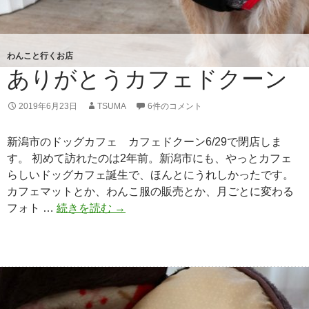
わんこと行くお店
ありがとうカフェドクーン
2019年6月23日
TSUMA
6件のコメント
新潟市のドッグカフェ カフェドクーン6/29で閉店しま
す。 初めて訪れたのは2年前。新潟市にも、やっとカフェ
らしいドッグカフェ誕生で、ほんとにうれしかったです。
カフェマットとか、わんこ服の販売とか、月ごとに変わる
フォト …
続きを読む
あ
→
り
が
と
う
カ
フ