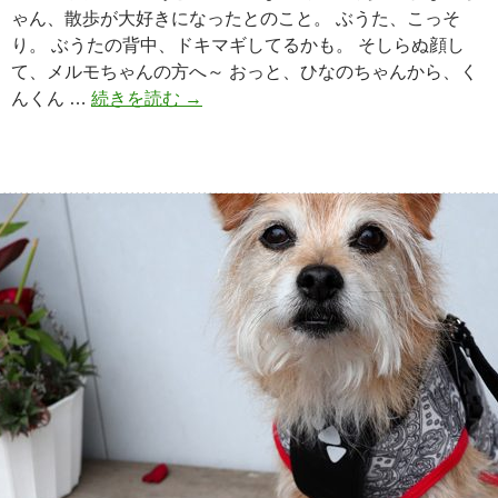
ゃん、散歩が大好きになったとのこと。 ぶうた、こっそ
り。 ぶうたの背中、ドキマギしてるかも。 そしらぬ顔し
て、メルモちゃんの方へ～ おっと、ひなのちゃんから、く
んくん …
続きを読む
受
→
け
継
が
れ
る
挨
拶