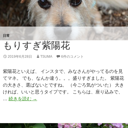
日常
もりすぎ紫陽花
2019年6月28日
TSUMA
6件のコメント
紫陽花といえば、 インスタで、みなさんがやってるのを見
てマネ。 でも、なんか違う。。。盛りすぎました。 紫陽花
の大きさ、選ばないとですね。 （今ごろ気がついた） 大き
ければ、いいと思うタイプです。 こちらは、座り込みで、
…
続きを読む
も
→
り
す
ぎ
紫