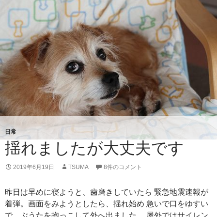
日常
揺れましたが大丈夫です
2019年6月19日
TSUMA
8件のコメント
昨日は早めに寝ようと、歯磨きしていたら 緊急地震速報が
着弾。画面をみようとしたら、揺れ始め 急いで口をゆすい
で、ぶうたを抱っこして外へ出ました。 屋外ではサイレン