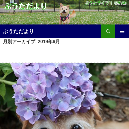
ぶうたライブ！ Off Air
検
ぶうただより
索
コ
月別アーカイブ: 2019年6月
メ
ン
テ
イ
ン
ツ
ン
へ
メ
ス
キ
ニ
ッ
プ
ュ
ー