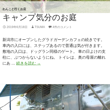
わんこと行くお店
キャンプ気分のお庭
2019年6月18日
TSUMA
4件のコメント
新潟市にオープンしたグラドガーデンカフェの続きです。
車内の入口には、ステップあるので普通は気が付きます。
敷地の入口は、ドッグラン同様のゲート。 車の日よけの支
柱に、ぶつからないようにね。 トイレは、奥の母屋の離れ
にあ …
続きを読む
キ
→
ャ
ン
プ
気
分
の
お