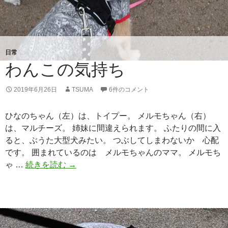
日常
わんこの気持ち
2019年6月26日
TSUMA
6件のコメント
ひなのちゃん（左）は、トイプー。 メルモちゃん（右）
は、マルチーズ。 姉妹に間違えられます。 ふたりの間に入
ると、ぶうた大型犬みたい。 つぶしてしまわないか 心配
です。 囲まれているのは メルモちゃんのママ。 メルモち
ゃ …
続きを読む
わ
→
ん
こ
の
気
持