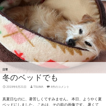
ェ
ド
ク
ー
ン
日常
冬のベッドでも
2019年6月21日
TSUMA
4件のコメント
真夏日なのに、暑苦しくてすみません。 本日、ようやく夏
ベッドにしました。 これは、その前の画像です。 暑くて