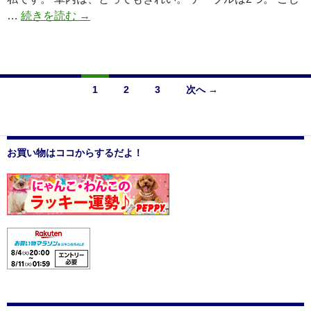
…
続きを読む
グ
→
ラ
ド
ガ
ー
1
2
3
次へ →
デ
投
ン
カ
稿
フ
お買い物はココからするだよ！
ナ
ェ
ビ
ゲ
ー
シ
ョ
ン