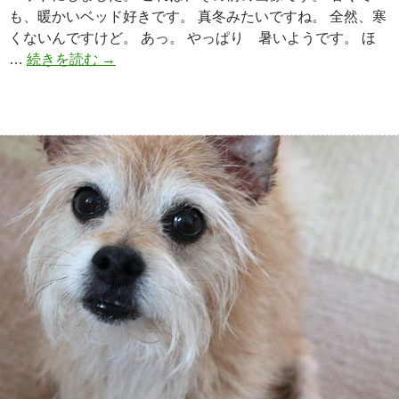
も、暖かいベッド好きです。 真冬みたいですね。 全然、寒
くないんですけど。 あっ。 やっぱり 暑いようです。 ほ
…
続きを読む
冬
→
の
ベ
ッ
ド
で
も