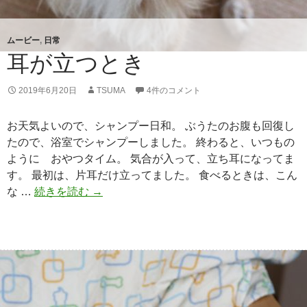
ムービー
,
日常
耳が立つとき
2019年6月20日
TSUMA
4件のコメント
お天気よいので、シャンプー日和。 ぶうたのお腹も回復し
たので、浴室でシャンプーしました。 終わると、いつもの
ように おやつタイム。 気合が入って、立ち耳になってま
す。 最初は、片耳だけ立ってました。 食べるときは、こん
な …
続きを読む
耳
→
が
立
つ
と
き