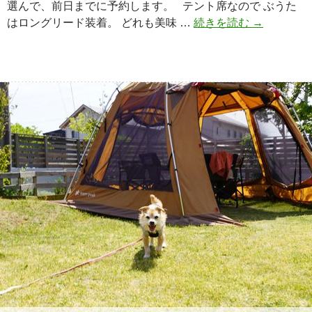
選んで、前日までに予約します。 テント席なので ぶうた
はロングリード装着。 どれも美味 …
続きを読む
グ
→
ラ
ッ
ド
ガ
ー
デ
ン
カ
フ
ェ