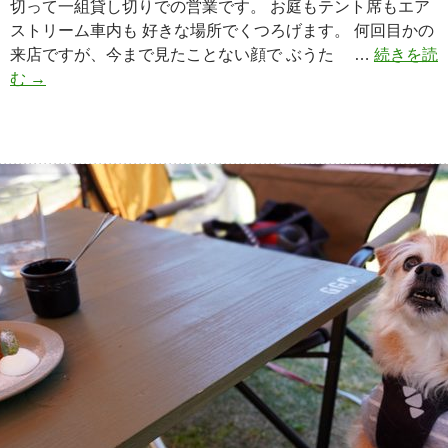
切って一組貸し切りでの営業です。 お庭もテント席もエア
ストリーム車内も 好きな場所でくつろげます。 何回目かの
来店ですが、今まで見たことない顔で ぶうた …
続きを読
む
お
→
庭
も
貸
し
切
り