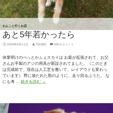
わんこと行くお店
あと5年若かったら
2020年6月11日
TSUMA
4件のコメント
休業明けのぺっとかふぇスカイは お庭が拡張されて、お父
さんお手製のアジの用具が新設されてました。（このとき
は完成前で、現在は人工芝を敷いて、レイアウトも変わっ
ています） 野に放たれた獣のように、走り回るぶうた。 な
にも考 …
続きを読む
あ
→
と
5
年
若
か