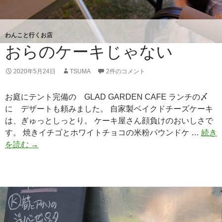
わんこと行くお店
おらのケーキじゃない
2020年5月24日
TSUMA
2件のコメント
お庭にテント完備の GLAD GARDEN CAFE ランチの〆
に デザートも頼みました。 自家製ベイクドチーズケーキ
は、ぎゅっとしっとり。 ケーキ屋さん顔負けのおいしさで
す。 焼きイチゴとホワイトチョコの米粉パウンドケ …
続き
を読む
お
→
ら
の
ケ
ー
キ
じ