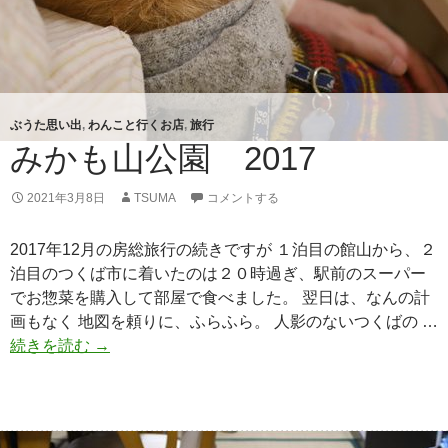
ぶうた思い出
,
わんこと行くお店
,
旅行
みかも山公園 2017
2021年3月8日
TSUMA
コメントする
2017年12月の房総旅行の続きですが １泊目の館山から、２
泊目のつくば市に着いたのは２０時過ぎ、駅前のスーパー
でお惣菜を購入して部屋で食べました。 翌日は、なんの計
画もなく 地図を頼りに、ふらふら。 人影のないつくばの …
続きを読む
み
→
か
も
山
公