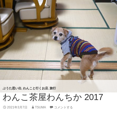
園
2
0
1
7
ぶうた思い出
,
わんこと行くお店
,
旅行
わんこ茶屋わんちか 2017
2021年3月7日
TSUMA
コメントする