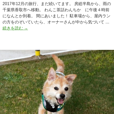
2017年12月の旅行、まだ続いてます。 房総半島から、雨の
千葉県香取市へ移動。 わんこ茶話わんちか に午後４時前
になんとか到着。 間にあいました！ 駐車場から、屋内ラン
の方をのぞいていたら、オーナーさんが中から気づいて …
続きを読む
わ
→
ん
こ
茶
屋
わ
ん
ち
か
2
0
1
7