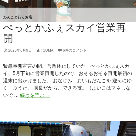
わんこと行くお店
ぺっとかふぇスカイ営業再
開
2020年6月9日
TSUMA
6件のコメント
緊急事態宣言の間、営業休止していた ぺっとかふぇスカ
イ、5月下旬に営業再開したので、おそるおそる再開最初の
週末に出かけました。 おなじみ おいもだんごを 迎えにゆ
く ぶうた。 胴長だから、できる技。（よいこはマネしな
いで …
続きを読む
ぺ
→
っ
と
か
ふ
ぇ