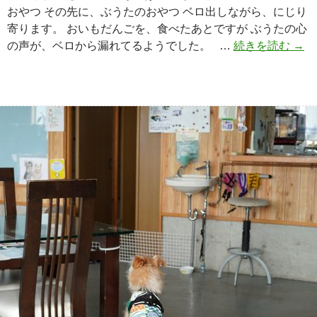
おやつ その先に、ぶうたのおやつ ベロ出しながら、にじり
寄ります。 おいもだんごを、食べたあとですが ぶうたの心
の声が、ベロから漏れてるようでした。 …
続きを読む
ベ
→
ロ
は
口
ほ
ど
に