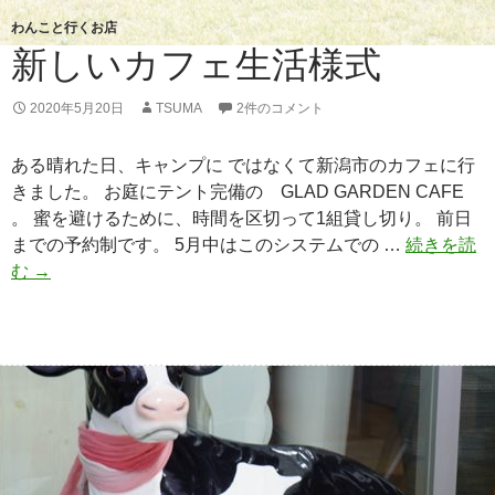
わんこと行くお店
新しいカフェ生活様式
2020年5月20日
TSUMA
2件のコメント
ある晴れた日、キャンプに ではなくて新潟市のカフェに行
きました。 お庭にテント完備の GLAD GARDEN CAFE
。 蜜を避けるために、時間を区切って1組貸し切り。 前日
までの予約制です。 5月中はこのシステムでの …
続きを読
む
新
→
し
い
カ
フ
ェ
生
活
様