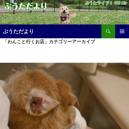
ぶうたライブ！ Off Air
検
ぶうただより
索
コ
「わんこと行くお店」カテゴリーアーカイブ
メ
ン
テ
イ
ン
ツ
ン
へ
メ
ス
キ
ニ
ッ
プ
ュ
ー