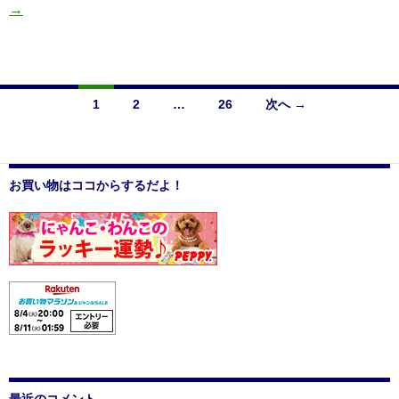
→
Y
&
Y
1
2
…
26
次へ →
G
投
A
R
稿
D
お買い物はココからするだよ！
ナ
E
N
ビ
ゲ
ー
シ
ョ
ン