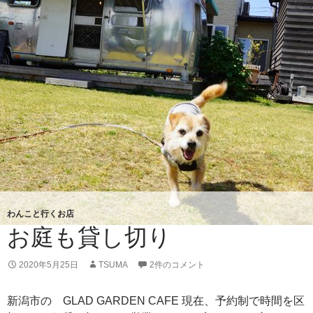
ス
カ
イ
営
業
再
開
わんこと行くお店
お庭も貸し切り
2020年5月25日
TSUMA
2件のコメント
新潟市の GLAD GARDEN CAFE 現在、予約制で時間を区