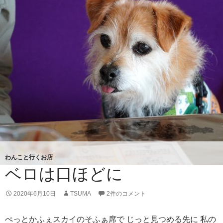
っ
た
ら
わんこと行くお店
ベロは口ほどに
2020年6月10日
TSUMA
2件のコメント
ぺっとかふぇスカイのそふぁ席で じっと見つめる先に 私の