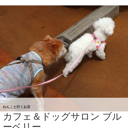
カ
フ
ェ
ブ
ル
ー
ベ
リ
ー
続
き
わんこと行くお店
カフェ＆ドッグサロン ブル
ーベリー