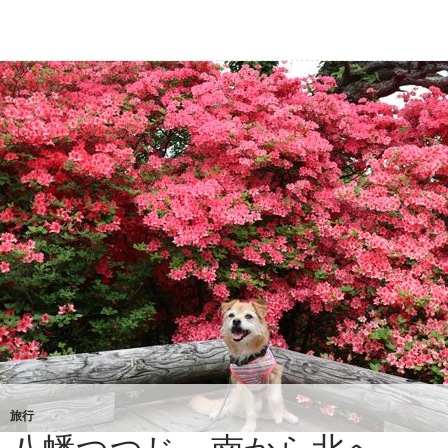
ェ
＆
ガ
ー
デ
ン
し
ら
さ
ぎ
邸
旅行