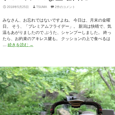
2018年5月25日
TSUMA
2件のコメント
みなさん、お忘れではないですよね。 今日は、月末の金曜
日。 そう、「プレミアムフライデー」。 新潟は快晴で、気
温もあがりましたので ぶうた、シャンプーしました。 終っ
たら、お約束のアキレス腱も。 クッションの上で食べるは
…
続きを読む
プ
→
レ
ミ
ア
ム
な
金
曜
日
に