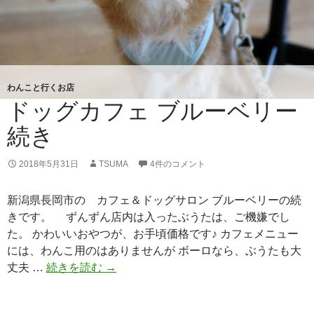
わんこと行くお店
ドッグカフェ ブルーベリー
続き
2018年5月31日
TSUMA
4件のコメント
新潟県長岡市の カフェ＆ドッグサロン ブルーベリーの続
きです。 ずんずん店内は入ったぶうたは、ご機嫌でし
た。 かわいいおやつが、お手頃価格です♪ カフェメニュー
には、わんこ用のはありませんが ボーロなら、ぶうたも大
丈夫 …
続きを読む
ド
→
ッ
グ