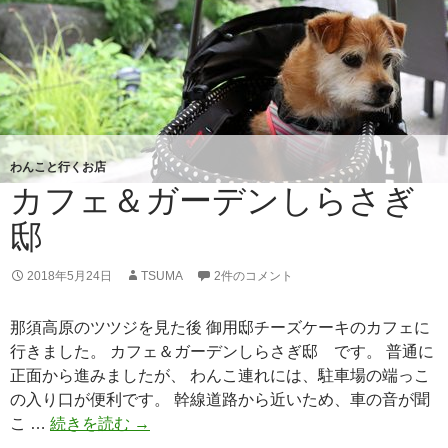
わんこと行くお店
カフェ＆ガーデンしらさぎ
邸
2018年5月24日
TSUMA
2件のコメント
那須高原のツツジを見た後 御用邸チーズケーキのカフェに
行きました。 カフェ＆ガーデンしらさぎ邸 です。 普通に
正面から進みましたが、 わんこ連れには、駐車場の端っこ
の入り口が便利です。 幹線道路から近いため、車の音が聞
こ …
続きを読む
カ
→
フ