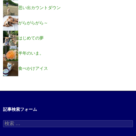
思い出カウントダウン
がらがらがら～
はじめての夢
半年のいま。
食べかけアイス
記事検索フォーム
検
索
: