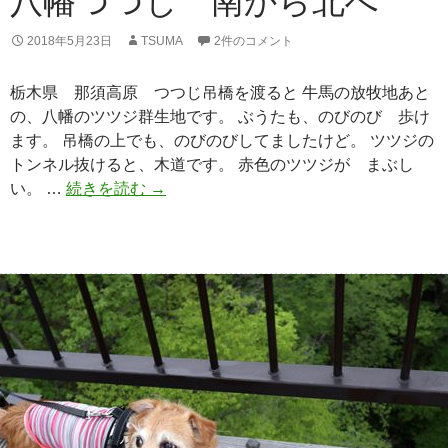
八幡つつじ 南から北へ
2018年5月23日
TSUMA
2件のコメント
栃木県 那須高原 つつじ吊橋を渡ると 牛馬の放牧地あと
の、八幡のツツジ群生地です。 ぶうたも、のびのび 歩け
ます。 吊橋の上でも、のびのびしてましたけど。 ツツジの
トンネル抜けると、木道です。 赤色のツツジが まぶし
い。 …
続きを読む
八
→
幡
つ
つ
じ
南
か
ら
北
へ