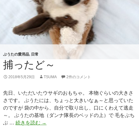
ー
ベ
リ
ー
ぶうたの愛用品
,
日常
捕ったど～
2018年5月29日
TSUMA
2件のコメント
先日、いただいたウサギのおもちゃ。 本物ぐらいの大きさ
さです。 ぶうたには、ちょっと大きいなぁ～と思っていた
のですが 袋の中から、自分で取り出し、口にくわえて逃走
～。 ぶうたの基地（ダンナ隊長のベッドの上）で 毛をぶち
ぶ …
続きを読む
捕
→
っ
た