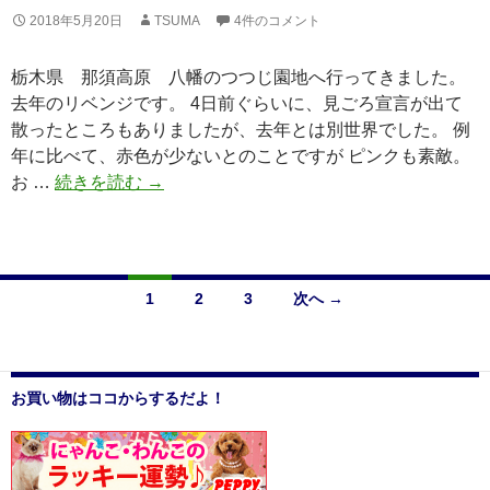
2018年5月20日
TSUMA
4件のコメント
栃木県 那須高原 八幡のつつじ園地へ行ってきました。
去年のリベンジです。 4日前ぐらいに、見ごろ宣言が出て
散ったところもありましたが、去年とは別世界でした。 例
年に比べて、赤色が少ないとのことですが ピンクも素敵。
お …
続きを読む
那
→
須
の
八
幡
1
2
3
次へ →
つ
投
つ
じ
稿
お買い物はココからするだよ！
ナ
ビ