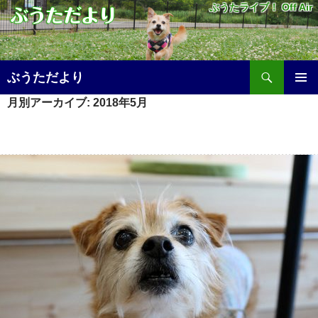
ぶうたライブ！ Off Air
検
ぶうただより
索
コ
月別アーカイブ: 2018年5月
メ
ン
テ
イ
ン
ツ
ン
へ
メ
ス
キ
ニ
ッ
プ
ュ
ー