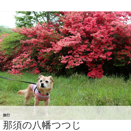
じ
吊
橋
の
上
で
旅行
那須の八幡つつじ