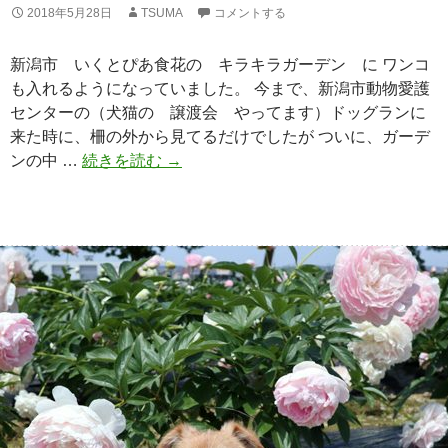
2018年5月28日
TSUMA
コメントする
新潟市 いくとぴあ食花の キラキラガーデン に ワンコ
も入れるようになっていました。 今まで、新潟市動物愛護
センターの（犬猫の 譲渡会 やってます）ドッグランに
来た時に、柵の外から見てるだけでしたが ついに、ガーデ
ンの中 …
続きを読む
初
→
入
場
キ
ラ
キ
ラ
ガ
ー
デ
ン