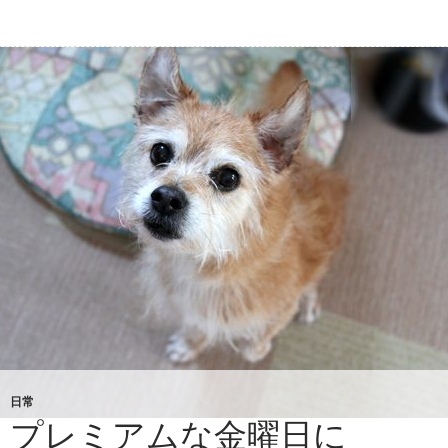
く
や
く
園
グ
ラ
ン
ド
オ
ー
プ
ン
日常
プレミアムな金曜日に