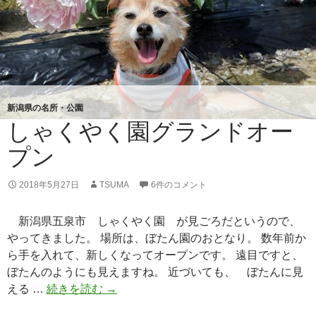
新潟県の名所・公園
しゃくやく園グランドオー
プン
2018年5月27日
TSUMA
6件のコメント
新潟県五泉市 しゃくやく園 が見ごろだというので、
やってきました。 場所は、ぼたん園のおとなり。 数年前か
ら手を入れて、新しくなってオープンです。 遠目ですと、
ぼたんのようにも見えますね。 近づいても、 ぼたんに見
える …
続きを読む
し
→
ゃ