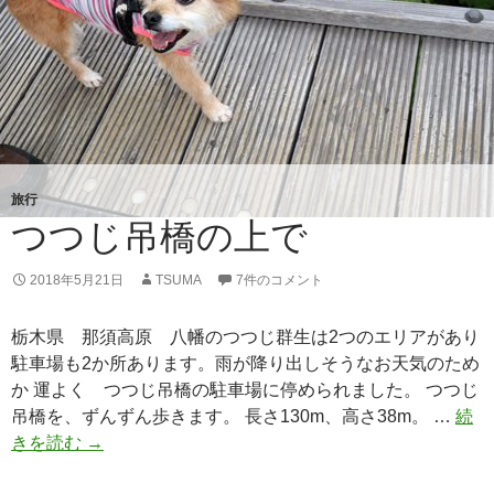
旅行
つつじ吊橋の上で
2018年5月21日
TSUMA
7件のコメント
栃木県 那須高原 八幡のつつじ群生は2つのエリアがあり
駐車場も2か所あります。雨が降り出しそうなお天気のため
か 運よく つつじ吊橋の駐車場に停められました。 つつじ
吊橋を、ずんずん歩きます。 長さ130m、高さ38m。 …
続
きを読む
つ
→
つ