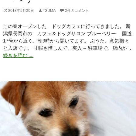
2018年5月30日
TSUMA
2件のコメント
この春オープンした ドッグカフェに行ってきました。 新
潟県長岡市の カフェ＆ドッグサロン ブルーベリー 国道
17号から近く、朝9時から開いてます。 ぶうた、意気揚々
と入店です。 寸暇も惜しんで、突入～ 駐車場で、店内か …
続きを読む
カ
→
フ
ェ
＆
ド
ッ
グ
サ
ロ
ン
ブ
ル