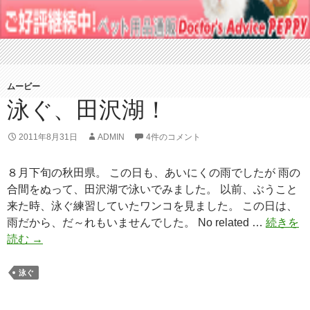
ムービー
泳ぐ、田沢湖！
2011年8月31日
ADMIN
4件のコメント
８月下旬の秋田県。 この日も、あいにくの雨でしたが 雨の
合間をぬって、田沢湖で泳いでみました。 以前、ぶうこと
来た時、泳ぐ練習していたワンコを見ました。 この日は、
雨だから、だ～れもいませんでした。 No related …
続きを
読む
泳
→
ぐ
、
泳ぐ
田
沢