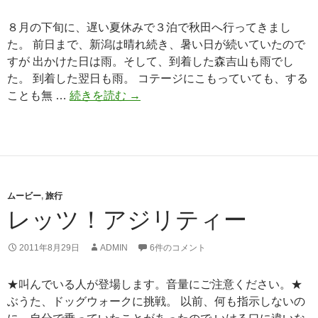
８月の下旬に、遅い夏休みで３泊で秋田へ行ってきまし
た。 前日まで、新潟は晴れ続き、暑い日が続いていたので
すが 出かけた日は雨。そして、到着した森吉山も雨でし
た。 到着した翌日も雨。 コテージにこもっていても、する
ことも無 …
続きを読む
北
→
欧
の
杜
公
園
ムービー
,
旅行
レッツ！アジリティー
2011年8月29日
ADMIN
6件のコメント
★叫んでいる人が登場します。音量にご注意ください。★
ぶうた、ドッグウォークに挑戦。 以前、何も指示しないの