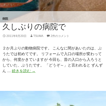
病院
久しぶりの病院で
2011年8月20日
TSUMA
2件のコメント
２か月ぶりの動物病院です。 こんなに間があいたのは、ぶ
うたでは初めてです。 リフォームで入口の場所が変わって
から、何度かきていますが 今回も、昔の入口から入ろうと
していた、ぶうたです。 「どうぞ～」と言われると ずんず
ん …
続きを読む
久
→
し
ぶ
り
の
病
院