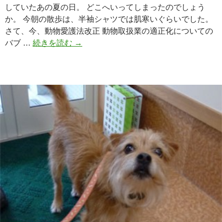
していたあの夏の日。 どこへいってしまったのでしょう
か。 今朝の散歩は、半袖シャツでは肌寒いぐらいでした。
さて、今、動物愛護法改正 動物取扱業の適正化についての
バブ …
続きを読む
動
→
物
の
法
律
改
正
パ
ブ
リ
ッ
ク
コ
メ
ン
ト