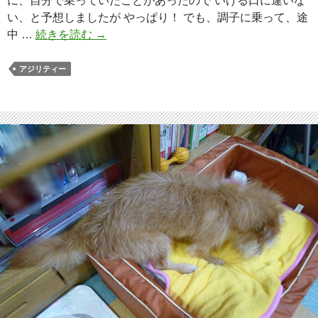
に、自分で乗っていたことがあったので いける口に違いな
い、と予想しましたが やっぱり！ でも、調子に乗って、途
中 …
続きを読む
レ
→
ッ
ツ
アジリティー
！
ア
ジ
リ
テ
ィ
ー