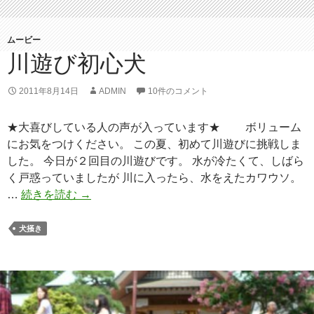
ムービー
川遊び初心犬
2011年8月14日
ADMIN
10件のコメント
★大喜びしている人の声が入っています★ ボリューム
にお気をつけください。 この夏、初めて川遊びに挑戦しま
した。 今日が２回目の川遊びです。 水が冷たくて、しばら
く戸惑っていましたが 川に入ったら、水をえたカワウソ。
…
続きを読む
川
→
遊
び
犬掻き
初
心
犬