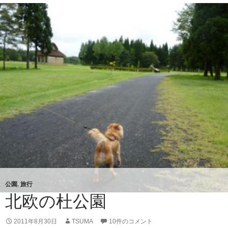
湖
！
公園
,
旅行
北欧の杜公園
2011年8月30日
TSUMA
10件のコメント