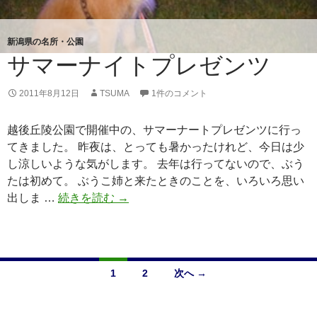
新潟県の名所・公園
サマーナイトプレゼンツ
2011年8月12日
TSUMA
1件のコメント
越後丘陵公園で開催中の、サマーナートプレゼンツに行っ
てきました。 昨夜は、とっても暑かったけれど、今日は少
し涼しいような気がします。 去年は行ってないので、ぶう
たは初めて。 ぶうこ姉と来たときのことを、いろいろ思い
出しま …
続きを読む
サ
→
マ
ー
ナ
イ
1
2
次へ →
ト
投
プ
レ