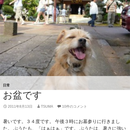
日常
お盆です
2011年8月13日
TSUMA
10件のコメント
暑いです。３４度です。 午後３時にお墓参りに行きまし
た。 ぶうたも、「はぁはぁ」です。 ぶうたは、暑さに強い