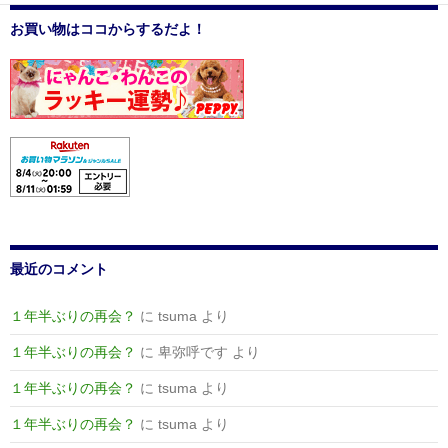
稿
ゼ
お買い物はココからするだよ！
ナ
ン
ツ
ビ
ゲ
ー
シ
ョ
ン
最近のコメント
１年半ぶりの再会？
に
tsuma
より
１年半ぶりの再会？
に
卑弥呼です
より
１年半ぶりの再会？
に
tsuma
より
１年半ぶりの再会？
に
tsuma
より