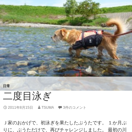
で
日常
二度目泳ぎ
2011年8月15日
TSUMA
3件のコメント
Ｊ家のおかげで、初泳ぎを果たしたぶうたです。 １か月ぶ
りに、ぶうただけで、再びチャレンジしました。 最初の川