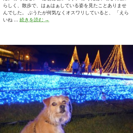
らしく、散歩で、はぁはぁしている姿を見たことありませ
んでした。 ぶうたが何気なくオスワリしていると、 「えら
いね …
続きを読む
お
→
盆
で
す