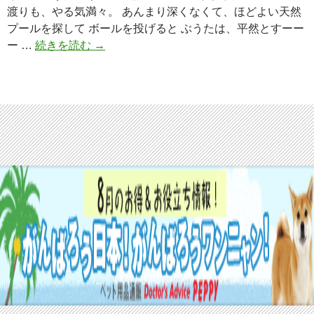
渡りも、やる気満々。 あんまり深くなくて、ほどよい天然
プールを探して ボールを投げると ぶうたは、平然とすーー
ー …
続きを読む
二
→
度
目
泳
ぎ