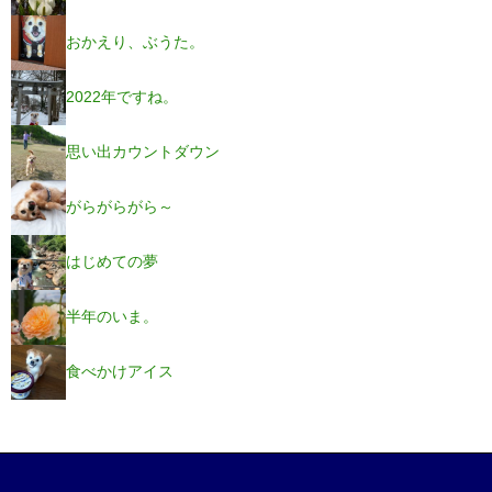
おかえり、ぶうた。
2022年ですね。
思い出カウントダウン
がらがらがら～
はじめての夢
半年のいま。
食べかけアイス