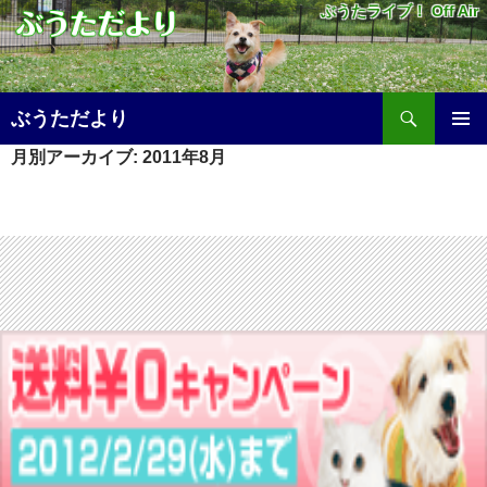
ぶうたライブ！ Off Air
検
ぶうただより
索
コ
月別アーカイブ: 2011年8月
メ
ン
テ
イ
ン
ツ
ン
へ
メ
ス
キ
ニ
ッ
プ
ュ
ー