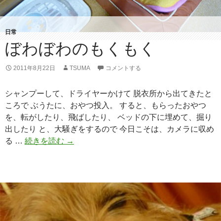
日常
ぼわぼわのもくもく
2011年8月22日
TSUMA
コメントする
シャンプーして、ドライヤーかけて 脱衣所から出てきたと
ころで ぶうたに、おやつ投入。 すると、もらったおやつ
を、転がしたり、飛ばしたり、 ベッドの下に埋めて、掘り
出したり と、大騒ぎをするので 今日こそは、カメラに収め
る …
続きを読む
ぼ
→
わ
ぼ
わ
の
も
く