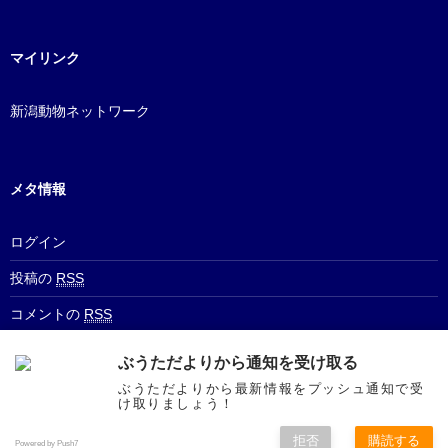
マイリンク
新潟動物ネットワーク
メタ情報
ログイン
投稿の
RSS
コメントの
RSS
WordPress.org
ぶうただよりから通知を受け取る
ぶうただよりから最新情報をプッシュ通知で受
け取りましょう！
拒否
購読する
© 2010 - 2026
ぶうただより
All rights reserved.
Powered by Push7