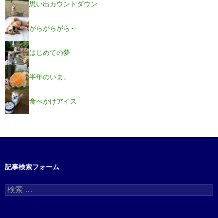
思い出カウントダウン
がらがらがら～
はじめての夢
半年のいま。
食べかけアイス
記事検索フォーム
検
索
: