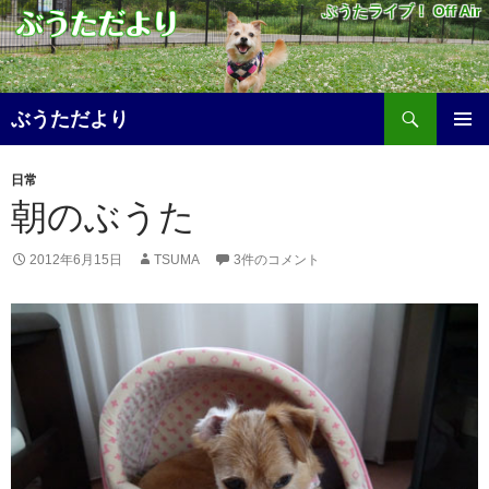
ぶうたライブ！ Off Air
検
ぶうただより
索
コ
メ
ン
日常
テ
イ
朝のぶうた
ン
ツ
ン
へ
2012年6月15日
TSUMA
3件のコメント
メ
ス
キ
ニ
ッ
プ
ュ
ー