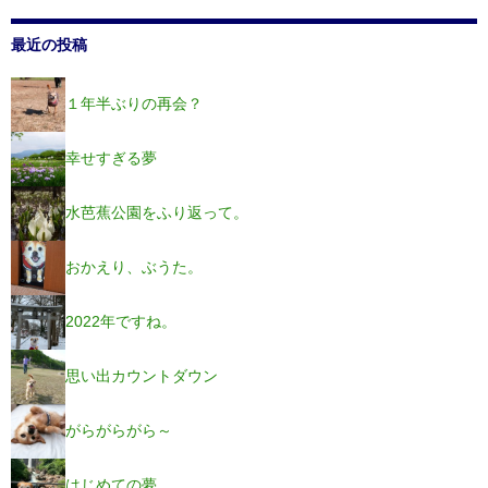
最近の投稿
１年半ぶりの再会？
幸せすぎる夢
水芭蕉公園をふり返って。
おかえり、ぶうた。
2022年ですね。
思い出カウントダウン
がらがらがら～
はじめての夢