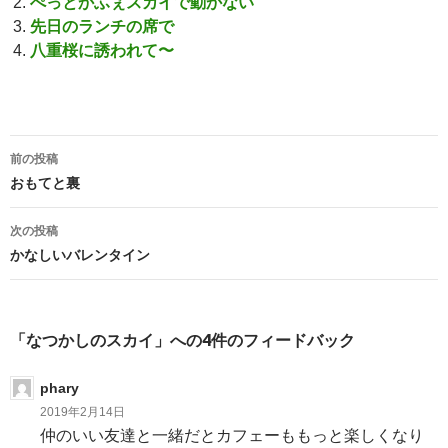
ぺっとかふぇスカイで動かない
先日のランチの席で
八重桜に誘われて〜
前の投稿
投
おもてと裏
稿
次の投稿
ナ
かなしいバレンタイン
ビ
ゲ
「なつかしのスカイ」への4件のフィードバック
ー
phary
シ
2019年2月14日
ョ
仲のいい友達と一緒だとカフェーももっと楽しくなり