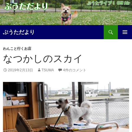
ぶうたライブ！ Off Air
検
ぶうただより
索
コ
メ
ン
わんこと行くお店
テ
イ
なつかしのスカイ
ン
ツ
ン
へ
2019年2月13日
TSUMA
4件のコメント
メ
ス
キ
ニ
ッ
プ
ュ
ー