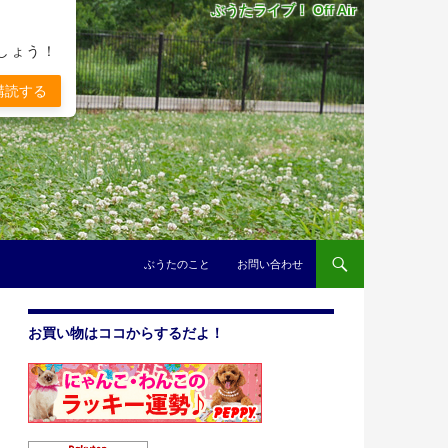
ぶうたライブ！ Off Air
しょう！
購読する
コンテンツへスキップ
ぶうたのこと
お問い合わせ
お買い物はココからするだよ！