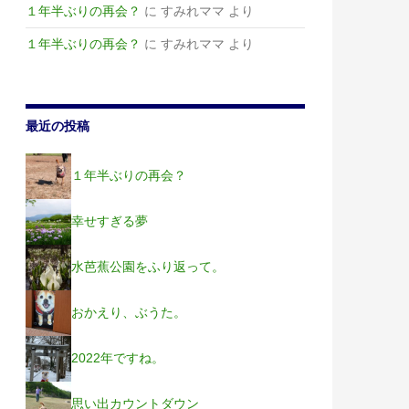
１年半ぶりの再会？
に
すみれママ
より
１年半ぶりの再会？
に
すみれママ
より
最近の投稿
１年半ぶりの再会？
幸せすぎる夢
水芭蕉公園をふり返って。
おかえり、ぶうた。
2022年ですね。
思い出カウントダウン