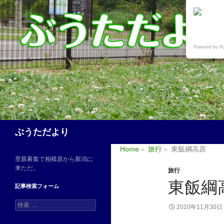
Powered by P
検
ぶうただより
索
Home
旅行
東飯綱高原
里親募集で相模原から新潟に
来ただ。
旅行
東飯綱
記事検索フォーム
検
2010年11月30日
索
: