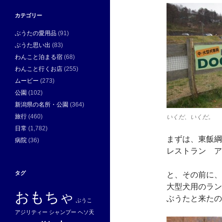
カテゴリー
ぶうたの愛用品
(91)
ぶうた思い出
(83)
わんこと泊まる宿
(68)
わんこと行くお店
(255)
ムービー
(273)
公園
(102)
新潟県の名所・公園
(364)
旅行
(460)
いくだ、いくだ。
日常
(1,782)
まずは、東飯綱
病院
(36)
レストラン ア
タグ
と、その前に、
大型犬用のラン
おもちゃ
ぶうたと来たの
ぶうこ
アジリティー
シャンプー
ヘソ天