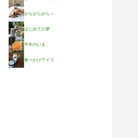
がらがらがら～
はじめての夢
半年のいま。
食べかけアイス