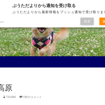
ぶうただよりから通知を受け取る
ぶうただよりから最新情報をプッシュ通知で受け取りま
拒否
ush7
高原
TSUMA
5件のコメント