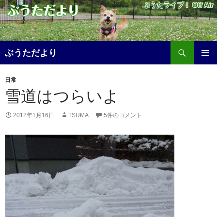
ぶうたライブ！ Off Air
検
ぶうただより
索
コ
メ
ン
日常
テ
イ
雪道はつらいよ
ン
ツ
ン
へ
2012年1月16日
TSUMA
5件のコメント
メ
ス
キ
ニ
ッ
プ
ュ
ー