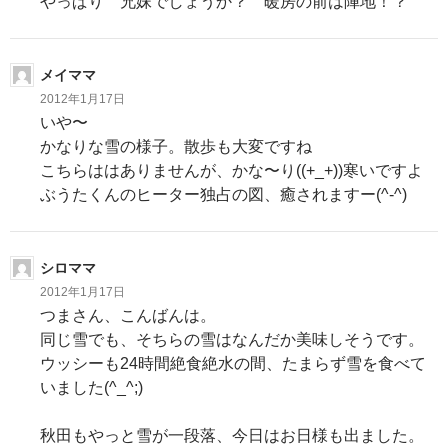
やっぱり 兄妹でしょうか？ 暖房の前は陣地！？
メイママ
2012年1月17日
いや〜
かなりな雪
の様子。散歩も大変ですね
こちらは
はありませんが、かな〜り((+_+))寒いですよ
ぶうたくんのヒーター独占の図、癒されますー(^-^)
シロママ
2012年1月17日
つまさん、こんばんは。
同じ雪でも、そちらの雪はなんだか美味しそうです。
ウッシーも24時間絶食絶水の間、たまらず雪を食べて
いました(^_^;)
秋田もやっと雪が一段落、今日はお日様も出ました。