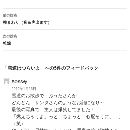
前の投稿
投
横まわり（音＆声出ます）
稿
次の投稿
ナ
乾燥
ビ
ゲ
「雪道はつらいよ」への5件のフィードバック
ー
BOSS母
シ
2012年1月16日
ョ
雪道のお散歩で ぶうたさんが
どんどん サンタさんのようなお顔になり～
ン
最後の写真で 主人は爆笑してました！
「燃えちゃうよ」っと ちょっと 心配そうに、、、
（笑）