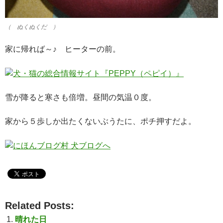
（ ぬくぬくだ ）
家に帰れば～♪ ヒーターの前。
雪が降ると寒さも倍増。昼間の気温０度。
家から５歩しか出たくないぶうたに、ポチ押すだよ。
Related Posts:
晴れた日