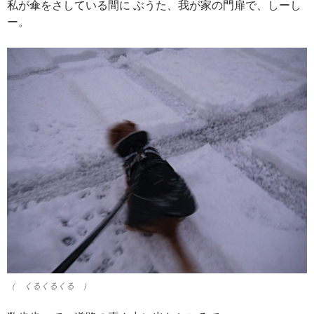
私が傘をさしている間に ぶうた、我が家の門扉で、しーし
ー。
（ くるくるくる ）