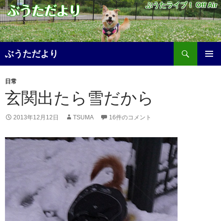
ぶうたライブ！ Off Air
検
ぶうただより
索
コ
メ
ン
日常
テ
イ
玄関出たら雪だから
ン
ツ
ン
へ
2013年12月12日
TSUMA
16件のコメント
メ
ス
キ
ニ
ッ
プ
ュ
ー