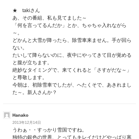
★ takiさん
あ、その番組、私も見てました～
「何を言ってるんだか」とか、ちゃちゃ入れながら
～。
どかんと大雪が降ったら、除雪車来ません。手が回ら
ない。
たいして降らないのに、夜中にやってきて目が覚める
と腹が立ちます。
絶妙なタイミングで、来てくれると「さすがだな～」
と尊敬します。
今朝は、初除雪車でしたが、へたくそで、あきれまし
た～。新人さんか？
Hanako
2013年12月14日
うわぁ・・すっかり雪国ですね。
独特の銀色の世界、とってもキレイだけどやっぱり寒