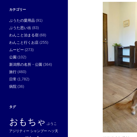
カテゴリー
ぶうたの愛用品
(91)
ぶうた思い出
(83)
わんこと泊まる宿
(68)
わんこと行くお店
(255)
ムービー
(273)
公園
(102)
新潟県の名所・公園
(364)
旅行
(460)
日常
(1,782)
病院
(36)
タグ
おもちゃ
ぶうこ
アジリティー
シャンプー
ヘソ天