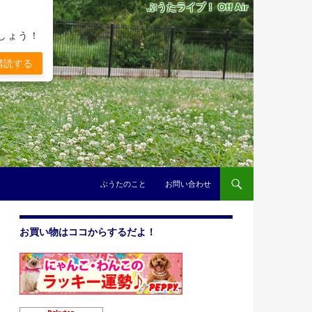
ぶうたライブ！ Off Air
しょう！
購読する
コンテンツへスキップ
ぶうたのこと
お問い合わせ
お買い物はココからするだよ！