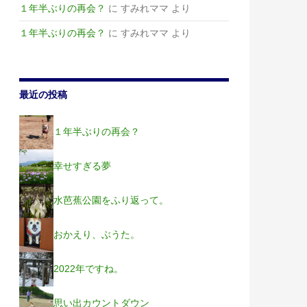
１年半ぶりの再会？
に
すみれママ
より
１年半ぶりの再会？
に
すみれママ
より
最近の投稿
１年半ぶりの再会？
幸せすぎる夢
水芭蕉公園をふり返って。
おかえり、ぶうた。
2022年ですね。
思い出カウントダウン