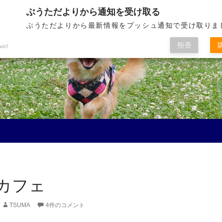
ぶうただよりから通知を受け取る
ぶうただよりから最新情報をプッシュ通知で受け取りま
拒否
ush7
カフェ
TSUMA
4件のコメント