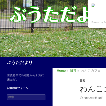
Powered by P
検
ぶうただより
索
Home
日常
わんこカフェ
里親募集で相模原から新潟に
来ただ。
日常
わんこ
記事検索フォーム
検
2010年9月10日
索
: