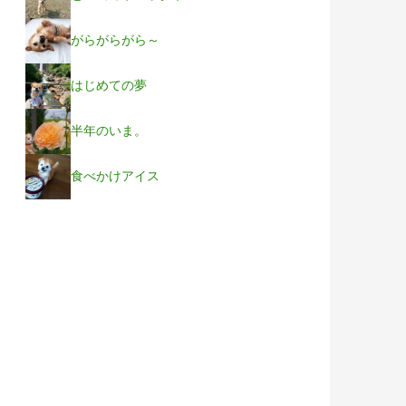
がらがらがら～
はじめての夢
半年のいま。
食べかけアイス